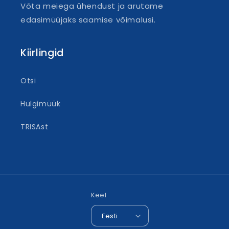
Võta meiega ühendust ja arutame
edasimüüjaks saamise võimalusi.
Kiirlingid
Otsi
Hulgimüük
TRISAst
Keel
Eesti