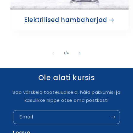
Elektrilised hambaharjad
1
/
4
Ole alati kursis
Saa värskeid tooteuudiseid, häid pakkumisi ja
kasulikke nippe otse oma postkasti
Email
Teave