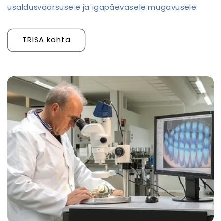
usaldusväärsusele ja igapäevasele mugavusele.
TRISA kohta