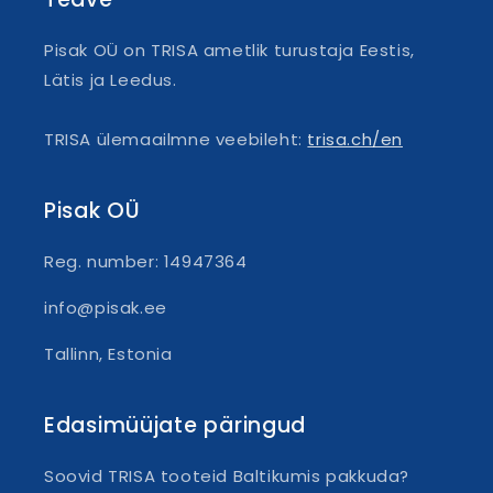
Pisak OÜ on TRISA ametlik turustaja Eestis,
Lätis ja Leedus.
TRISA ülemaailmne veebileht:
trisa.ch/en
Pisak OÜ
Reg. number: 14947364
info@pisak.ee
Tallinn, Estonia
Edasimüüjate päringud
Soovid TRISA tooteid Baltikumis pakkuda?