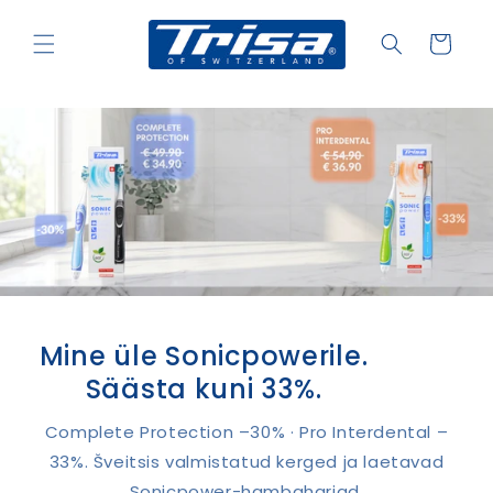
Skip to
content
Ostukorv
Mine üle Sonicpowerile.
Säästa kuni 33%.
Complete Protection –30% · Pro Interdental –
33%. Šveitsis valmistatud kerged ja laetavad
Sonicpower-hambaharjad.